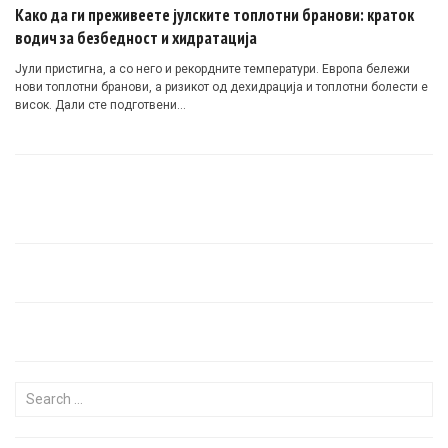
Како да ги преживеете јулските топлотни бранови: краток
водич за безбедност и хидратација
Јули пристигна, а со него и рекордните температури. Европа бележи
нови топлотни бранови, а ризикот од дехидрација и топлотни болести е
висок. Дали сте подготвени…
Search for: