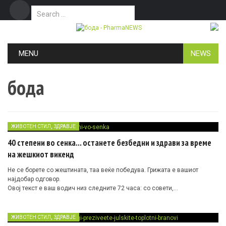
Search for:
Дома
Маркетинг
Контакт
Skip to content
MENU
NEWS
бода
,
ЖИВОТЕН СТИЛ
ЗДРАВЈЕ
40 степени во сенка… останете безбедни и здрави за време
на жешкиот викенд
Не се борете со жештината, таа веќе победува. Грижата е вашиот
најдобар одговор.
Овој текст е ваш водич низ следните 72 часа: со совети,
предупредувања, мали тајни и потсетник дека жештината не се
„издржува“, туку за неа се планира. Прочитајте повеќе…
,
ЖИВОТЕН СТИЛ
ЗДРАВЈЕ