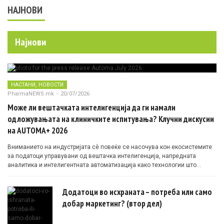
НАЈНОВИ
Најнови
,
НАСТАНИ
НОВОСТИ
PharmaNEWS.mk
-
20/07/2026
Може ли вештачката интелигенција да ги намали
одложувањата на клиничките испитувања? Клучни дискусии
на AUTOMA+ 2026
Вниманието на индустријата сè повеќе се насочува кон екосистемите
за податоци управувани од вештачка интелигенција, напредната
аналитика и интелигентната автоматизација како технологии што
овозможуваат поефикасни клинички истражувања засновани на
докази.
Додатоци во исхраната – потреба или само
добар маркетинг? (втор дел)