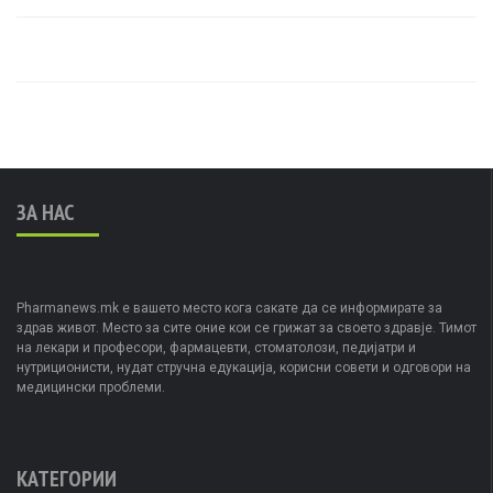
ЗА НАС
Pharmanews.mk е вашето место кога сакате да се информирате за
здрав живот. Место за сите оние кои се грижат за своето здравје. Тимот
на лекари и професори, фармацевти, стоматолози, педијатри и
нутриционисти, нудат стручна едукација, корисни совети и одговори на
медицински проблеми.
КАТЕГОРИИ