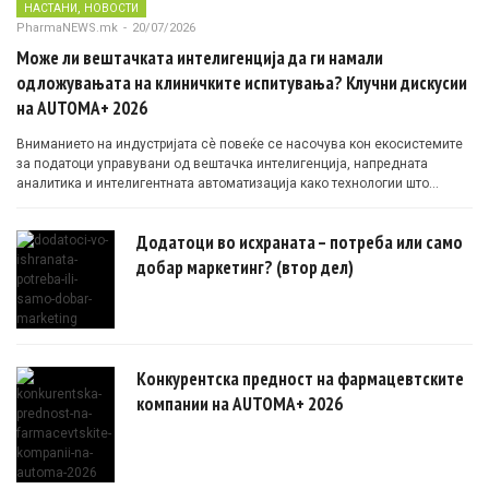
,
НАСТАНИ
НОВОСТИ
PharmaNEWS.mk
-
20/07/2026
Може ли вештачката интелигенција да ги намали
одложувањата на клиничките испитувања? Клучни дискусии
на AUTOMA+ 2026
Вниманието на индустријата сè повеќе се насочува кон екосистемите
за податоци управувани од вештачка интелигенција, напредната
аналитика и интелигентната автоматизација како технологии што
овозможуваат поефикасни клинички истражувања засновани на
докази.
Додатоци во исхраната – потреба или само
добар маркетинг? (втор дел)
Конкурентска предност на фармацевтските
компании на AUTOMA+ 2026