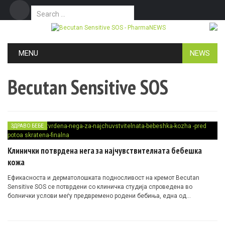
Search for:
Дома
Маркетинг
Контакт
Skip to content
MENU
NEWS
Becutan Sensitive SOS
ЗДРАВО БЕБЕ
Клинички потврдена нега за најчувствителната бебешка
кожа
Ефикасноста и дерматолошката подносливост на кремот Becutan
Sensitive SOS се потврдени со клиничка студија спроведена во
болнички услови меѓу предвремено родени бебиња, една од
најчувствителните групи.