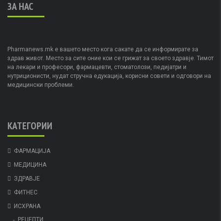
ЗА НАС
Pharmanews.mk е вашето место кога сакате да се информирате за
здрав живот. Место за сите оние кои се грижат за своето здравје. Тимот
на лекари и професори, фармацевти, стоматолози, педијатри и
нутриционисти, нудат стручна едукација, корисни совети и одговори на
медицински проблеми.
КАТЕГОРИИ
ФАРМАЦИЈА
МЕДИЦИНА
ЗДРАВЈЕ
ФИТНЕС
ИСХРАНА
РЕЦЕПТИ