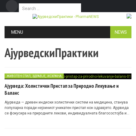
Search for:
Дома
Маркетинг
Контакт
Skip to content
MENU
NEWS
АјурведскиПрактики
,
,
ЖИВОТЕН СТИЛ
ЗДРАВЈЕ
ИСХРАНА
Ајурведа: Холистички Пристап за Природно Лекување и
Баланс
Ајурведа — древен индиски холистички систем на медицина, станува
популарна поради нејзиниот уникатен пристап кон здравјето. Ајурведа
се фокусира на природните лекови, индивидуалната благосостојба и
рамнотежата на телото, умот и духот. Со повеќе од 5.000 години
традиција, овој систем нуди длабоки сознанија за тоа како може да се
постигне оптимално здравје и хармонија преку мудроста на природата.