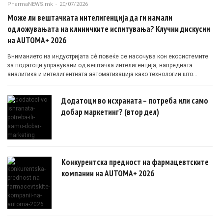
PharmaNEWS.mk
-
20/07/2026
Може ли вештачката интелигенција да ги намали
одложувањата на клиничките испитувања? Клучни дискусии
на AUTOMA+ 2026
Вниманието на индустријата сè повеќе се насочува кон екосистемите
за податоци управувани од вештачка интелигенција, напредната
аналитика и интелигентната автоматизација како технологии што
овозможуваат поефикасни клинички истражувања засновани на
докази.
Додатоци во исхраната – потреба или само
добар маркетинг? (втор дел)
Конкурентска предност на фармацевтските
компании на AUTOMA+ 2026