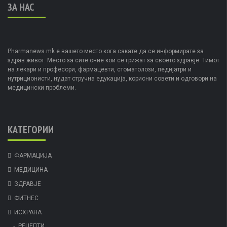
ЗА НАС
Pharmanews.mk е вашето место кога сакате да се информирате за
здрав живот. Место за сите оние кои се грижат за своето здравје. Тимот
на лекари и професори, фармацевти, стоматолози, педијатри и
нутриционисти, нудат стручна едукација, корисни совети и одговори на
медицински проблеми.
КАТЕГОРИИ
ФАРМАЦИЈА
МЕДИЦИНА
ЗДРАВЈЕ
ФИТНЕС
ИСХРАНА
РЕЦЕПТИ