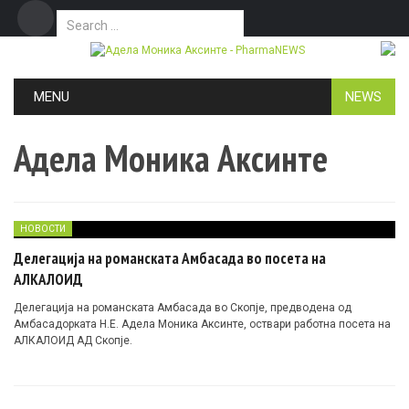
Search for:
Дома
Маркетинг
Контакт
Skip to content
MENU
NEWS
Адела Моника Аксинте
НОВОСТИ
Делегација на романската Амбасада во посета на
АЛКАЛОИД
Делегација на романската Амбасада во Скопје, предводена од
Aмбасадорката Н.Е. Адела Моника Аксинте, оствари работна посета на
АЛКАЛОИД АД Скопје.