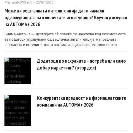
PharmaNEWS.mk
-
20/07/2026
Може ли вештачката интелигенција да ги намали
одложувањата на клиничките испитувања? Клучни дискусии
на AUTOMA+ 2026
Вниманието на индустријата сè повеќе се насочува кон екосистемите
за податоци управувани од вештачка интелигенција, напредната
аналитика и интелигентната автоматизација како технологии што
овозможуваат поефикасни клинички истражувања засновани на
докази.
Додатоци во исхраната – потреба или само
добар маркетинг? (втор дел)
Конкурентска предност на фармацевтските
компании на AUTOMA+ 2026