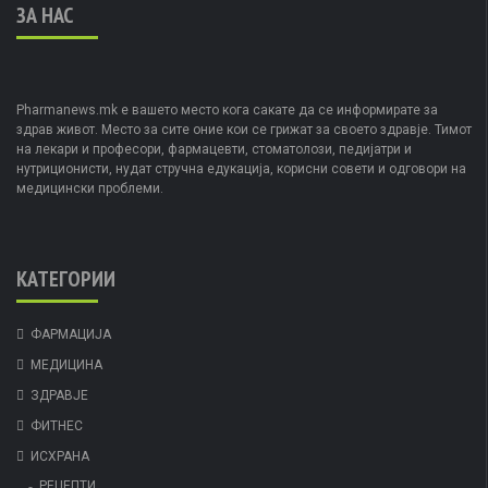
ЗА НАС
Pharmanews.mk е вашето место кога сакате да се информирате за
здрав живот. Место за сите оние кои се грижат за своето здравје. Тимот
на лекари и професори, фармацевти, стоматолози, педијатри и
нутриционисти, нудат стручна едукација, корисни совети и одговори на
медицински проблеми.
КАТЕГОРИИ
ФАРМАЦИЈА
МЕДИЦИНА
ЗДРАВЈЕ
ФИТНЕС
ИСХРАНА
РЕЦЕПТИ