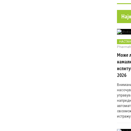
Нај
НАСТА
Pharma
Може л
намали
испиту
2026
Внимани
насочув
управув
напредн
автомат
овозмож
истражу