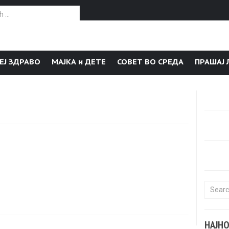
or:
ЕЈ ЗДРАВО
МАЈКА и ДЕТЕ
СОВЕТ ВО СРЕДА
ПРАШАЈ 
Search f
НАЈН