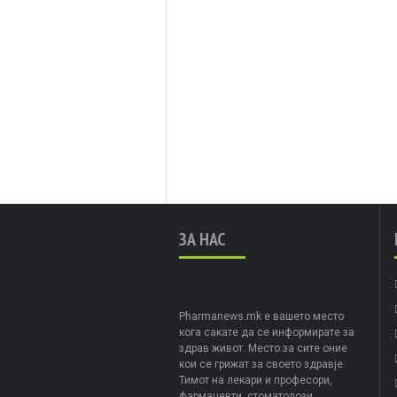
ЗА НАС
Pharmanews.mk е вашето место
кога сакате да се информирате за
здрав живот. Место за сите оние
кои се грижат за своето здравје.
Тимот на лекари и професори,
фармацевти, стоматолози,