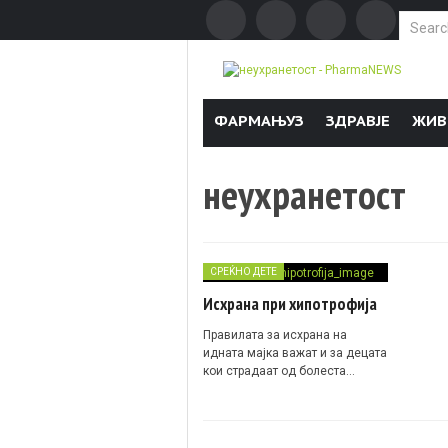
Search f
Skip to content
ФАРМАЊУЗ
ЗДРАВЈЕ
ЖИВ
неухранетост
СРЕЌНО ДЕТЕ
Исхрана при хипотрофија
Правилата за исхрана на
идната мајка важат и за децата
кои страдаат од болеста…