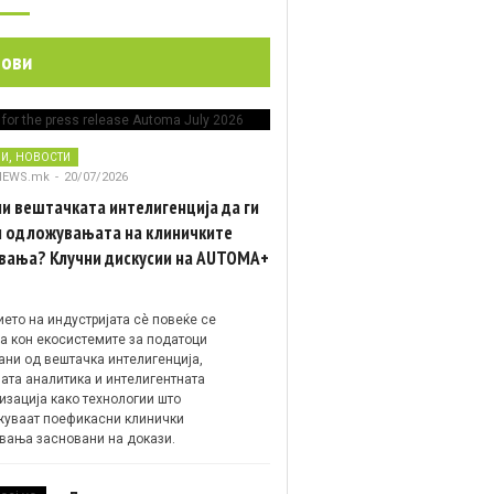
нови
,
НИ
НОВОСТИ
NEWS.mk
-
20/07/2026
и вештачката интелигенција да ги
 одложувањата на клиничките
вања? Клучни дискусии на AUTOMA+
ето на индустријата сè повеќе се
а кон екосистемите за податоци
ани од вештачка интелигенција,
ата аналитика и интелигентната
изација како технологии што
уваат поефикасни клинички
вања засновани на докази.