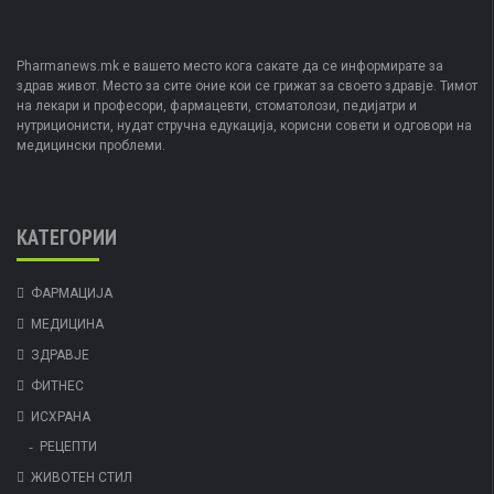
Pharmanews.mk е вашето место кога сакате да се информирате за
здрав живот. Место за сите оние кои се грижат за своето здравје. Тимот
на лекари и професори, фармацевти, стоматолози, педијатри и
нутриционисти, нудат стручна едукација, корисни совети и одговори на
медицински проблеми.
КАТЕГОРИИ
ФАРМАЦИЈА
МЕДИЦИНА
ЗДРАВЈЕ
ФИТНЕС
ИСХРАНА
РЕЦЕПТИ
ЖИВОТЕН СТИЛ