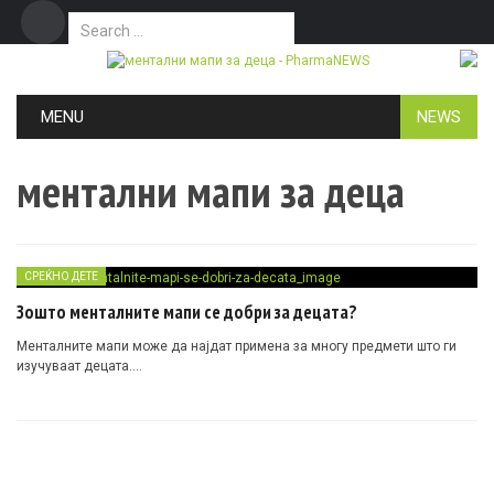
Search for:
Дома
Маркетинг
Контакт
Skip to content
MENU
NEWS
ментални мапи за деца
СРЕЌНО ДЕТЕ
Зошто менталните мапи се добри за децата?
Менталните мапи може да најдат примена за многу предмети што ги
изучуваат децата….