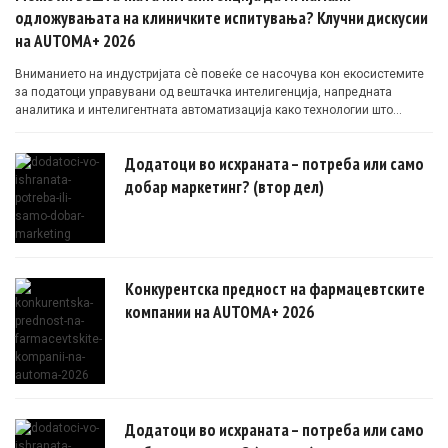
одложувањата на клиничките испитувања? Клучни дискусии
на AUTOMA+ 2026
Вниманието на индустријата сè повеќе се насочува кон екосистемите
за податоци управувани од вештачка интелигенција, напредната
аналитика и интелигентната автоматизација како технологии што
овозможуваат поефикасни клинички истражувања засновани на
докази.
Додатоци во исхраната – потреба или само
добар маркетинг? (втор дел)
Конкурентска предност на фармацевтските
компании на AUTOMA+ 2026
Додатоци во исхраната – потреба или само