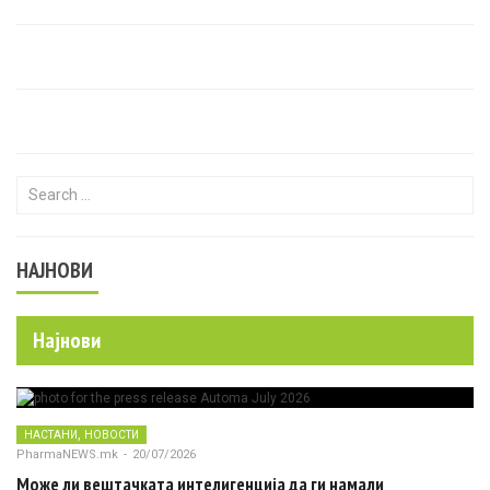
Search for:
НАЈНОВИ
Најнови
,
НАСТАНИ
НОВОСТИ
PharmaNEWS.mk
-
20/07/2026
Може ли вештачката интелигенција да ги намали