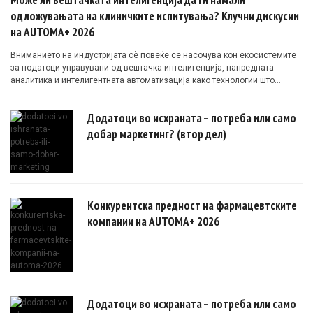
одложувањата на клиничките испитувања? Клучни дискусии
на AUTOMA+ 2026
Вниманието на индустријата сè повеќе се насочува кон екосистемите
за податоци управувани од вештачка интелигенција, напредната
аналитика и интелигентната автоматизација како технологии што
овозможуваат поефикасни клинички истражувања засновани на
докази.
Додатоци во исхраната – потреба или само
добар маркетинг? (втор дел)
Конкурентска предност на фармацевтските
компании на AUTOMA+ 2026
Додатоци во исхраната – потреба или само