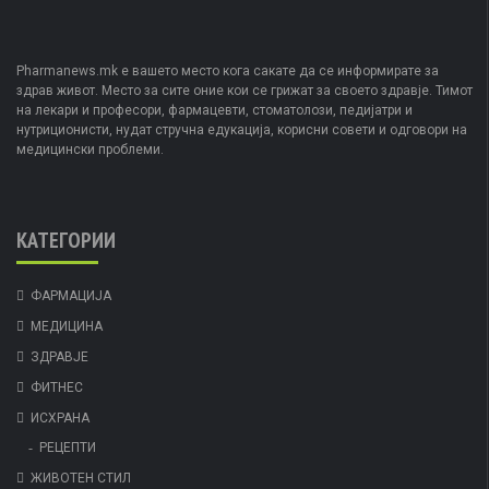
Pharmanews.mk е вашето место кога сакате да се информирате за
здрав живот. Место за сите оние кои се грижат за своето здравје. Тимот
на лекари и професори, фармацевти, стоматолози, педијатри и
нутриционисти, нудат стручна едукација, корисни совети и одговори на
медицински проблеми.
КАТЕГОРИИ
ФАРМАЦИЈА
МЕДИЦИНА
ЗДРАВЈЕ
ФИТНЕС
ИСХРАНА
РЕЦЕПТИ
ЖИВОТЕН СТИЛ