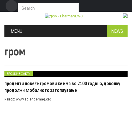
Search for:
Дома
Маркетинг
Контакт
Skip to content
MENU
NEWS
гром
БРОЈКИ & ФАКТИ
проценти повеќе громови ќе има во 2100 година, доколку
продолжи глобалното затоплување
извор: www.sciencemag.org