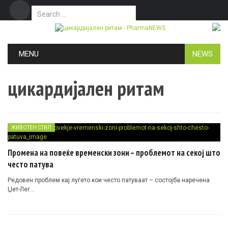
Search for:
Дома
Маркетинг
Контакт
Skip to content
MENU
NEWS
цикардијален ритам
ЖИВОТЕН СТИЛ
Промена на повеќе временски зони – проблемот на секој што
често патува
Редовен проблем кај луѓето кои често патуваат – состојба наречена
Џет-Лег…