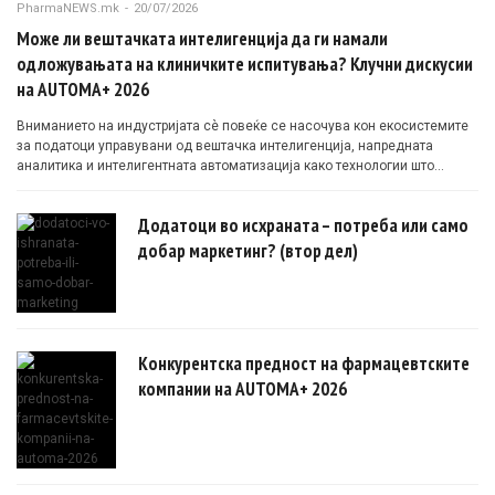
PharmaNEWS.mk
-
20/07/2026
Може ли вештачката интелигенција да ги намали
одложувањата на клиничките испитувања? Клучни дискусии
на AUTOMA+ 2026
Вниманието на индустријата сè повеќе се насочува кон екосистемите
за податоци управувани од вештачка интелигенција, напредната
аналитика и интелигентната автоматизација како технологии што
овозможуваат поефикасни клинички истражувања засновани на
докази.
Додатоци во исхраната – потреба или само
добар маркетинг? (втор дел)
Конкурентска предност на фармацевтските
компании на AUTOMA+ 2026