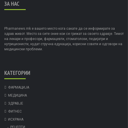
ЗА НАС
Pharmanews.mk е вашето место кога сакате да се информирате за
здрав живот. Место за сите оние кои се грижат за своето здравје. Тимот
на лекари и професори, фармацевти, стоматолози, педијатри и
нутриционисти, нудат стручна едукација, корисни совети и одговори на
медицински проблеми.
КАТЕГОРИИ
ФАРМАЦИЈА
МЕДИЦИНА
ЗДРАВЈЕ
ФИТНЕС
ИСХРАНА
РЕЦЕПТИ