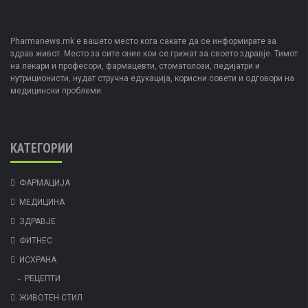
Pharmanews.mk е вашето место кога сакате да се информирате за
здрав живот. Место за сите оние кои се грижат за своето здравје. Тимот
на лекари и професори, фармацевти, стоматолози, педијатри и
нутриционисти, нудат стручна едукација, корисни совети и одговори на
медицински проблеми.
КАТЕГОРИИ
ФАРМАЦИЈА
МЕДИЦИНА
ЗДРАВЈЕ
ФИТНЕС
ИСХРАНА
РЕЦЕПТИ
ЖИВОТЕН СТИЛ