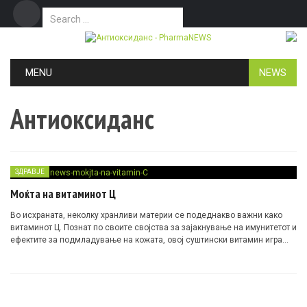
Search for:
Дома
Маркетинг
Контакт
Skip to content
MENU
NEWS
Антиоксиданс
ЗДРАВЈЕ
Моќта на витаминот Ц
Во исхраната, неколку хранливи материи се подеднакво важни како
витаминот Ц. Познат по своите својства за зајакнување на имунитетот и
ефектите за подмладување на кожата, овој суштински витамин игра
клучна улога во поддршката на целокупното здравје и виталност. Од
борба против обичната настинка до промовирање на синтезата на
колаген, придобивките од витаминот Ц се огромни и неоспорни.