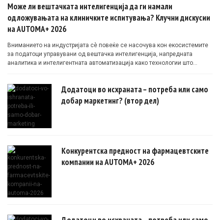
Може ли вештачката интелигенција да ги намали
одложувањата на клиничките испитувања? Клучни дискусии
на AUTOMA+ 2026
Вниманието на индустријата сè повеќе се насочува кон екосистемите
за податоци управувани од вештачка интелигенција, напредната
аналитика и интелигентната автоматизација како технологии што
овозможуваат поефикасни клинички истражувања засновани на
докази.
Додатоци во исхраната – потреба или само
добар маркетинг? (втор дел)
Конкурентска предност на фармацевтските
компании на AUTOMA+ 2026
Додатоци во исхраната – потреба или само