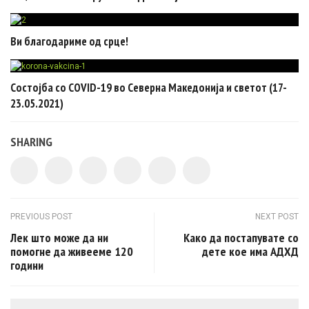
Ви благодариме од срце!
Состојба со COVID-19 во Северна Македонија и светот (17-
23.05.2021)
SHARING
Post navigation
PREVIOUS POST
NEXT POST
Лек што може да ни
Како да постапувате со
помогне да живееме 120
дете кое има АДХД
години