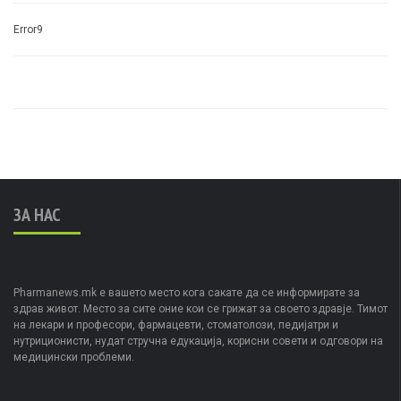
Error9
ЗА НАС
Pharmanews.mk е вашето место кога сакате да се информирате за
здрав живот. Место за сите оние кои се грижат за своето здравје. Тимот
на лекари и професори, фармацевти, стоматолози, педијатри и
нутриционисти, нудат стручна едукација, корисни совети и одговори на
медицински проблеми.