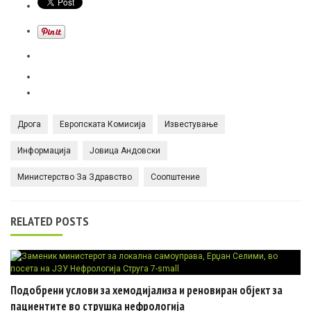
Дрога
Европската Комисија
Известување
Информација
Јовица Андовски
Министерство За Здравство
Соопштение
RELATED POSTS
Подобрени услови за хемодијализа и реновиран објект за
пациентите во струшка нефрологија