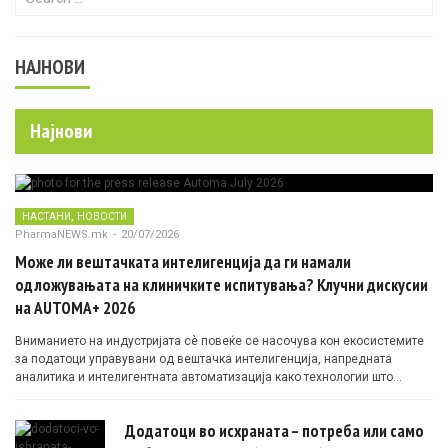
НАЈНОВИ
Најнови
,
НАСТАНИ
НОВОСТИ
PharmaNEWS.mk
-
20/07/2026
Може ли вештачката интелигенција да ги намали
одложувањата на клиничките испитувања? Клучни дискусии
на AUTOMA+ 2026
Вниманието на индустријата сè повеќе се насочува кон екосистемите
за податоци управувани од вештачка интелигенција, напредната
аналитика и интелигентната автоматизација како технологии што
овозможуваат поефикасни клинички истражувања засновани на
докази.
Додатоци во исхраната – потреба или само