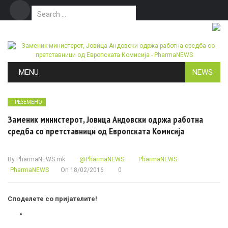
Search for:
Дома
Маркетинг
Контакт
Skip to content
MENU
NEWS
ПРЕЗЕМЕНО
Заменик министерот, Јовица Андовски одржа работна
средба со претставници од Европската Комисија
By
PharmaNEWS.mk
@PharmaNEWS
PharmaNEWS
PharmaNEWS
On
18/02/2016
0
Споделете со пријателите!