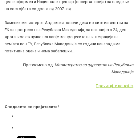
цел е оформен и Национален центар (опсерваторија) за следење
на состојбата со дрога од 2007 год.
Заменик министерот Андовски посочи дека во сите извештаи на
ЕК за прогресот на Република Македонија, за поглавјето 24, дел
дрога, кое е клучно поглавје во процесите на интеграција на
земјата кон ЕУ, Република Македонија со години наназад има
позитивна оцена и нема забелешки
.
..
Превземено од:
Министерство за здравство на Република
Македонија
Прочитајте повеќе»
Споделете со пријателите!