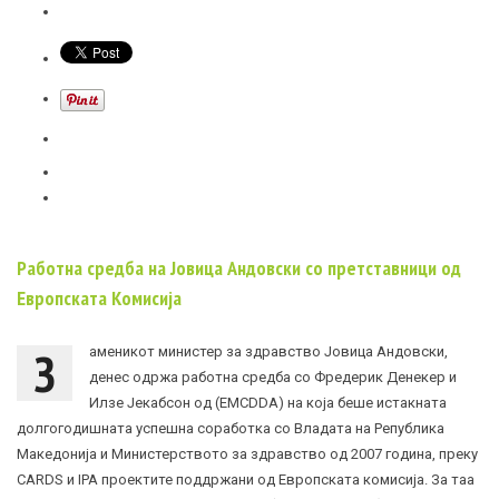
Работна средба на Јовица Андовски со претставници од
Европската Комисија
З
аменикот министер за здравство Јовица Андовски,
денес одржа работна средба со Фредерик Денекер и
Илзе Јекабсон од (EMCDDA) на која беше истакната
долгогодишната успешна соработка со Владата на Република
Македонија и Министерството за здравство од 2007 година, преку
CARDS и IPA проектите поддржани од Европската комисија. За таа