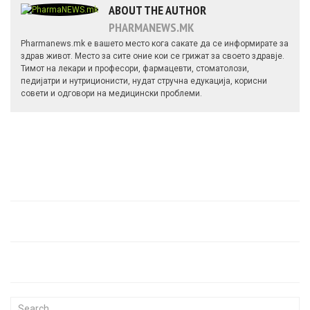
ABOUT THE AUTHOR
PHARMANEWS.MK
Pharmanews.mk е вашето место кога сакате да се информирате за
здрав живот. Место за сите оние кои се грижат за своето здравје.
Тимот на лекари и професори, фармацевти, стоматолози,
педијатри и нутриционисти, нудат стручна едукација, корисни
совети и одговори на медицински проблеми.
Search for: