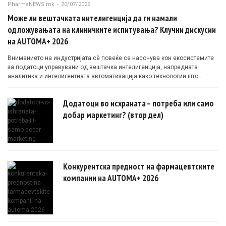
PharmaNEWS.mk
-
20/07/2026
Може ли вештачката интелигенција да ги намали
одложувањата на клиничките испитувања? Клучни дискусии
на AUTOMA+ 2026
Вниманието на индустријата сè повеќе се насочува кон екосистемите
за податоци управувани од вештачка интелигенција, напредната
аналитика и интелигентната автоматизација како технологии што
овозможуваат поефикасни клинички истражувања засновани на
докази.
Додатоци во исхраната – потреба или само
добар маркетинг? (втор дел)
Конкурентска предност на фармацевтските
компании на AUTOMA+ 2026