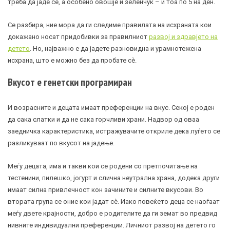
треба да јаде сè, а особено овошје и зеленчук – и тоа по 5 на ден.
Се разбира, ние мора да ги следиме правилата на исхраната кои
докажано носат придобивки за правилниот
развој и здравјето на
детето
. Но, најважно е да јадете разновидна и урамнотежена
исхрана, што е можно без да пробате сè.
Вкусот е генетски програмиран
И возрасните и децата имаат преференции на вкус. Секој е роден
да сака слатки и да не сака горчливи храни. Надвор од оваа
заедничка карактеристика, истражувачите откриле дека луѓето се
разликуваат по вкусот на јадење.
Меѓу децата, има и такви кои се родени со претпочитање на
тестенини, пилешко, јогурт и слична неутрална храна, додека други
имаат силна привлечност кон зачините и силните вкусови. Во
втората група се оние кои јадат сè. Иако повеќето деца се наоѓаат
меѓу двете крајности, добро е родителите да ги земат во предвид
нивните индивидуални преференции. Личниот развој на детето го