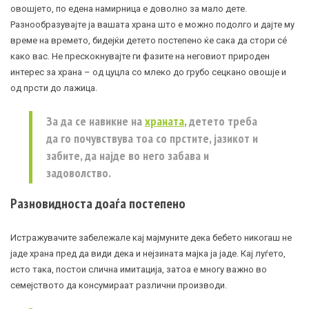
овошјето, по едена намирница е доволно за мало дете.
Разнообразувајте ја вашата храна што е можно подолго и дајте му
време на времето, бидејќи детето постепено ќе сака да стори сé
како вас. Не прескокнувајте ги фазите на неговиот природен
интерес за храна – од цуцла со млеко до грубо сецкано овошје и
од прсти до лажица.
За да се навикне на
храната
, детето треба
да го почувствува тоа со прстите, јазикот и
забите, да најде во него забава и
задоволство.
Разновидноста доаѓа постепено
Истражувачите забележале кај мајмуните дека бебето никогаш не
јаде храна пред да види дека и нејзината мајка ја јаде. Кај луѓето,
исто така, постои слична имитација, затоа е многу важно во
семејството да консумираат различни производи.