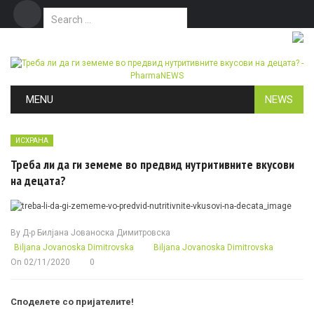
Search for:
Дома
Маркетинг
Контакт
Skip to content
MENU
NEWS
ИСХРАНА
Треба ли да ги земеме во предвид нутритивните вкусови
на децата?
By
Д-р Билјана Јованоска Димитровска
Biljana Jovanoska Dimitrovska
Biljana Jovanoska Dimitrovska
On
02/11/2020
0
Споделете со пријателите!