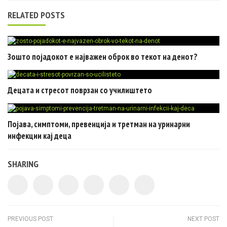
RELATED POSTS
Зошто појадокот е најважен оброк во текот на денот?
Децата и стресот поврзан со училиштето
Појава, симптоми, превенција и третман на уринарни
инфекции кај деца
SHARING
Post navigation
PREVIOUS POST
NEXT POST