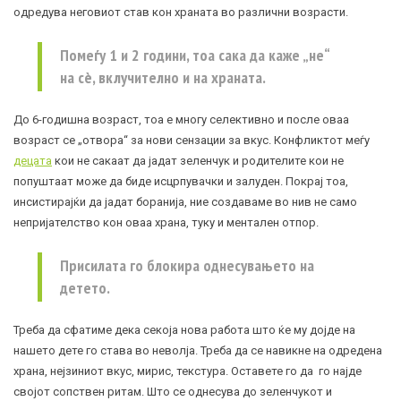
одредува неговиот став кон храната во различни возрасти.
Помеѓу 1 и 2 години, тоа сака да каже „не“
на сè, вклучително и на храната.
До 6-годишна возраст, тоа е многу селективно и после оваа
возраст се „отвора“ за нови сензации за вкус. Конфликтот меѓу
децата
кои не сакаат да јадат зеленчук и родителите кои не
попуштаат може да биде исцрпувачки и залуден. Покрај тоа,
инсистирајќи да јадат боранија, ние создаваме во нив не само
непријателство кон оваа храна, туку и ментален отпор.
Присилата го блокира однесувањето на
детето.
Треба да сфатиме дека секоја нова работа што ќе му дојде на
нашето дете го става во неволја. Треба да се навикне на одредена
храна, нејзиниот вкус, мирис, текстура. Оставете го да го најде
својот сопствен ритам. Што се однесува до зеленчукот и