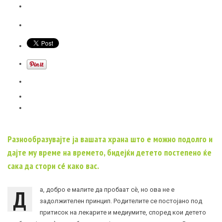
Разнообразувајте ја вашата храна што е можно подолго и
дајте му време на времето, бидејќи детето постепено ќе
сака да стори сé како вас.
Д
а, добро е малите да пробаат сè, но ова не е
задолжителен принцип. Родителите се постојано под
притисок на лекарите и медиумите, според кои детето