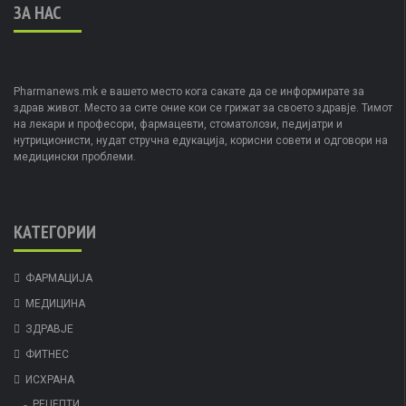
ЗА НАС
Pharmanews.mk е вашето место кога сакате да се информирате за
здрав живот. Место за сите оние кои се грижат за своето здравје. Тимот
на лекари и професори, фармацевти, стоматолози, педијатри и
нутриционисти, нудат стручна едукација, корисни совети и одговори на
медицински проблеми.
КАТЕГОРИИ
ФАРМАЦИЈА
МЕДИЦИНА
ЗДРАВЈЕ
ФИТНЕС
ИСХРАНА
РЕЦЕПТИ