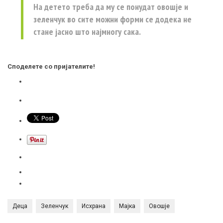
На детето треба да му се понудат овошје и
зеленчук во сите можни форми се додека не
стане јасно што најмногу сака.
Споделете со пријателите!
Деца
Зеленчук
Исхрана
Мајка
Овошје