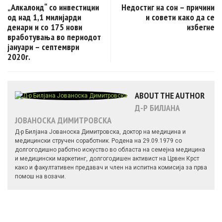
„Алкалоид“ со инвестиции
Недостиг на сон – причини
од над 1,1 милијарди
и совети како да се
денари и со 175 нови
избегне
вработувања во периодот
јануари – септември
2020г.
ABOUT THE AUTHOR
Д-Р БИЛЈАНА
ЈОВАНОСКА ДИМИТРОВСКА
Д-р Билјана Јованоска Димитровска, доктор на медицина и
медицински стручен соработник. Родена на 29.09.1979 со
долгогодишно работно искуство во областа на семејна медицина
и медицински маркетинг, долгогодишен активист на Црвен Крст
како и факултативен предавач и член на испитна комисија за прва
помош на возачи.