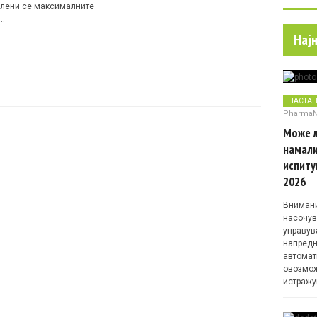
лени се максималните
…
Нај
НАСТА
Pharma
Може л
намали
испиту
2026
Внимани
насочув
управув
напредн
автомат
овозмож
истражу