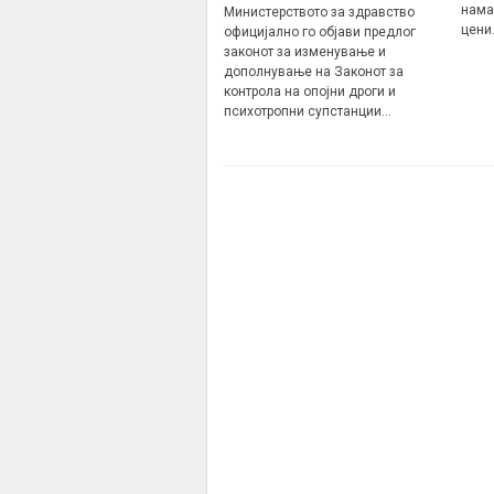
нама
Министерството за здравство
цени
официјално го објави предлог
законот за изменување и
дополнување на Законот за
контрола на опојни дроги и
психотропни супстанции…