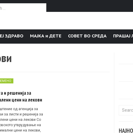
or:
ЕЈ ЗДРАВО
МАЈКА и ДЕТЕ
СОВЕТ ВО СРЕДА
ПРАШАЈ 
ови
ЗЕМЕНО
а и решенија за
лени цени на лекови
Search f
штение од агенција за
и за листи и решенија за
лени цени на лекови Со
овското утврудување на
НАЈН
имални цени на лекови,