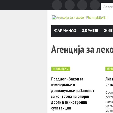
Search f
Skip to content
ФАРМАЊУЗ
ЗДРАВЈЕ
ЖИВ
Агенција за лек
ПРЕЗЕМЕНО
ПРЕ
Предлог – Закон за
Лист
изменување и
нама
дополнување на Законот
Сооп
за контрола на опојни
леков
дроги и психотропни
нама
март
супстанции
макс