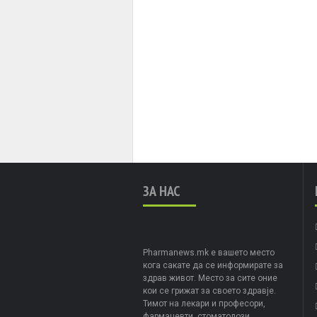
ЗА НАС
Pharmanews.mk е вашето место
кога сакате да се информирате за
здрав живот. Место за сите оние
кои се грижат за своето здравје.
Тимот на лекари и професори,
фармацевти, стоматолози,