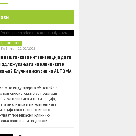
нови
,
НИ
НОВОСТИ
NEWS.mk
-
20/07/2026
и вештачката интелигенција да ги
 одложувањата на клиничките
вања? Клучни дискусии на AUTOMA+
ето на индустријата сè повеќе се
а кон екосистемите за податоци
ани од вештачка интелигенција,
ата аналитика и интелигентната
изација како технологии што
уваат поефикасни клинички
вања засновани на докази.