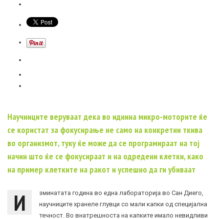
Научниците веруваат дека во иднина микро-моторите ќе
се користат за фокусирање не само на конкретни ткива
во организмот, туку ќе може да се програмираат на тој
начин што ќе се фокусираат и на одредени клетки, како
на пример клетките на ракот и успешно да ги убиваат
И
зминатата година во една лабораторија во Сан Диего,
научниците хранеле глувци со мали капки од специјална
течност. Во внатрешноста на капките имало невидливи