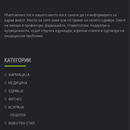
Pharmanews.mk е вашето место кога сакате да се информирате за
здрав живот. Место за сите оние кои се грижат за своето здравје. Тимот
на лекари и професори, фармацевти, стоматолози, педијатри и
нутриционисти, нудат стручна едукација, корисни совети и одговори на
медицински проблеми.
КАТЕГОРИИ
ФАРМАЦИЈА
МЕДИЦИНА
ЗДРАВЈЕ
ФИТНЕС
ИСХРАНА
РЕЦЕПТИ
ЖИВОТЕН СТИЛ