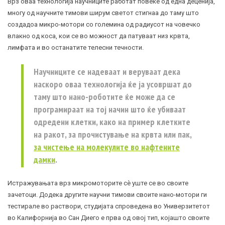
Врз оваа технологија научниците работат повеќе од една деценија,
многу од научните тимови ширум светот стигнаа до таму што
создадоа микро-мотори со големина од радиусот на човечко
влакно од коса, кои се во можност да патуваат низ крвта,
лимфата и во останатите телесни течности.
Научниците се надеваат и веруваат дека
наскоро оваа технологија ќе ја усовршат до
таму што нано-роботите ќе може да се
програмираат на тој начин што ќе убиваат
одредени клетки, како на пример клетките
на ракот, за прочистување на крвта или пак,
за чистење на молекулите во нафтените
дамки
.
Истражувањата врз микромоторите сè уште се во своите
зачетоци. Додека другите научни тимови своите нано-мотори ги
тестирале во раствори, студијата спроведена во Универзитетот
во Калифорнија во Сан Диего е прва од овој тип, којашто своите