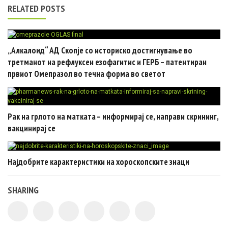
RELATED POSTS
„Алкалоид“ АД Скопје со историско достигнување во
третманот на рефлуксен езофагитис и ГЕРБ – патентиран
првиот Омепразол во течна форма во светот
Рак на грлото на матката – информирај се, направи скрининг,
вакцинирај се
Најдобрите карактеристики на хороскопските знаци
SHARING