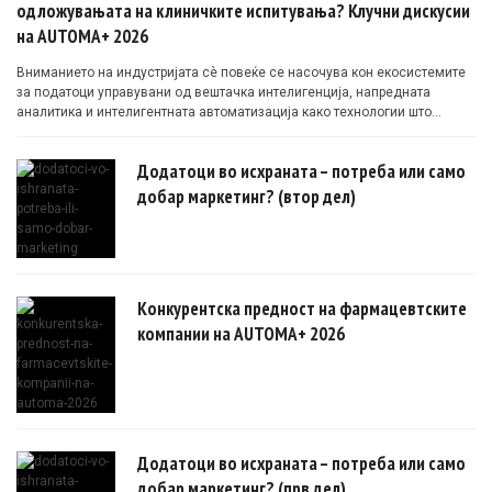
одложувањата на клиничките испитувања? Клучни дискусии
на AUTOMA+ 2026
Вниманието на индустријата сè повеќе се насочува кон екосистемите
за податоци управувани од вештачка интелигенција, напредната
аналитика и интелигентната автоматизација како технологии што
овозможуваат поефикасни клинички истражувања засновани на
докази.
Додатоци во исхраната – потреба или само
добар маркетинг? (втор дел)
Конкурентска предност на фармацевтските
компании на AUTOMA+ 2026
Додатоци во исхраната – потреба или само
добар маркетинг? (прв дел)