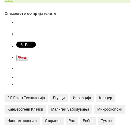
Споделете со пријателите!
3Д Принт Технологија
Глувци
Иновација
Канцер
Канцерогени Клетки
Малигни Заболувања
Микроскопски
Нанотехнологија
Откритие
Рак
Робот
Тумор