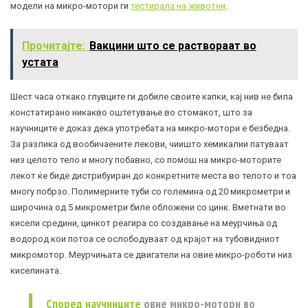
модели на микро-мотори ги
тестирала на животни
.
Прочитајте:
Вакцини што се раствораат во
устата
Шест часа откако глувците ги добиле своите капки, кај нив не била
констатирано никакво оштетување во стомакот, што за
научниците е доказ дека употребата на микро-мотори е безбедна.
За разлика од вообичаените лекови, чиишто хемикалии патуваат
низ целото тело и многу побавно, со помош на микро-моторите
лекот ќе биде дистрибуиран до конкретните места во телото и тоа
многу побрзо. Полимерните туби со големина од 20 микрометри и
широчина од 5 микрометри биле обложени со цинк. Вметнати во
кисели средини, цинкот реагира со создавање на меурчиња од
водород кои потоа се ослободуваат од крајот на тубовидниот
микромотор. Меурчињата се двигатели на овие микро-роботи низ
киселината.
Според научниците
овие микро-мотори во