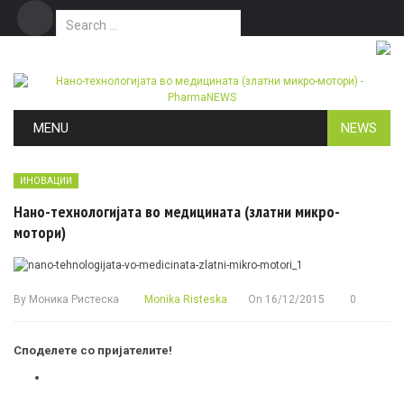
Search for:
Дома
Маркетинг
Контакт
Skip to content
MENU
NEWS
ИНОВАЦИИ
Нано-технологијата во медицината (златни микро-
мотори)
By
Моника Ристеска
Monika Risteska
On
16/12/2015
0
Споделете со пријателите!