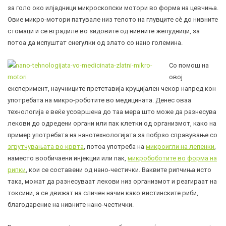
за голо око илјадници микроскопски мотори во форма на цевчиња.
Овие микро-мотори патувале низ телото на глувците сè до нивните
стомаци и се вградиле во ѕидовите од нивните желудници, за
потоа да испуштат снегулки од злато со нано големина.
Со помош на
овој
експеримент, научниците претставија круцијален чекор напред кон
употребата на микро-роботите во медицината. Денес оваа
технологија е веќе усовршена до таа мера што може да разнесува
лекови до одредени органи или пак клетки од организмот, како на
пример употребата на нанотехнологијата за побрзо справување со
згрутчувањата во крвта
, потоа употреба на
микроигли на лепенки
,
наместо вообичаени инјекции или пак,
микробоботите во форма на
рипки
, кои се составени од нано-честички. Ваквите рипчиња исто
така, можат да разнесуваат лекови низ организмот и реагираат на
токсини, а се движат на сличен начин како вистинските риби,
благодарение на нивните нано-честички.