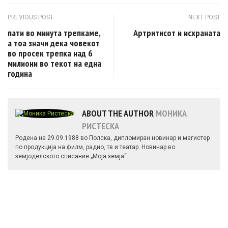
Post navigation
PREVIOUS POST
NEXT POST
пати во минута трепкаме,
Артритисот и исхраната
а тоа значи дека човекот
во просек трепка над 6
милиони во текот на една
година
ABOUT THE AUTHOR
МОНИКА
РИСТЕСКА
Родена на 29.09.1988 во Полска, дипломиран новинар и магистер
по продукција на филм, радио, тв и театар. Новинар во
земјоделското списание „Моја земја“.