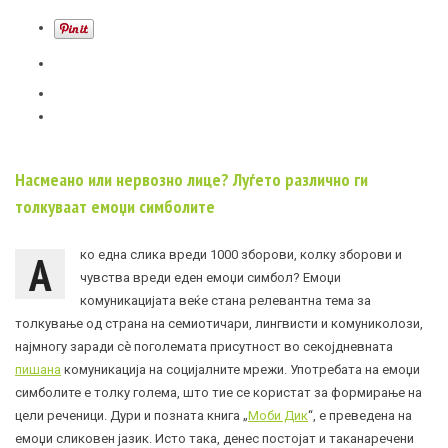
Насмеано или нервозно лице? Луѓето различно ги
толкуваат емоџи симболите
А
ко една слика вреди 1000 зборови, колку зборови и
чувства вреди еден емоџи симбол? Емоџи
комуникацијата веќе стана релевантна тема за
толкување од страна на семиотичари, лингвисти и комуниколози,
најмногу заради сè поголемата присутност во секојдневната
пишана
комуникација на социјалните мрежи. Употребата на емоџи
симболите е толку голема, што тие се користат за формирање на
цели реченици. Дури и позната книга „
Моби Дик
“, е преведена на
емоџи сликовен јазик. Исто така, денес постојат и таканаречени