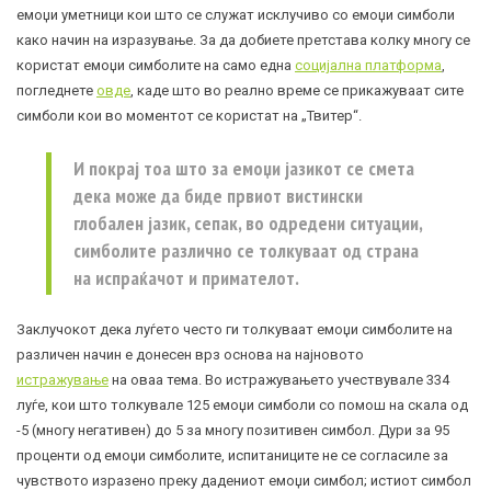
емоџи уметници кои што се служат исклучиво со емоџи симболи
како начин на изразување. За да добиете претстава колку многу се
користат емоџи симболите на само една
социјална платформа
,
погледнете
овде
, каде што во реално време се прикажуваат сите
симболи кои во моментот се користат на „Твитер“.
И покрај тоа што за емоџи јазикот се смета
дека може да биде првиот вистински
глобален јазик, сепак, во одредени ситуации,
симболите различно се толкуваат од страна
на испраќачот и примателот.
Заклучокот дека луѓето често ги толкуваат емоџи симболите на
различен начин е донесен врз основа на најновото
истражување
на оваа тема. Во истражувањето учествувале 334
луѓе, кои што толкувале 125 емоџи симболи со помош на скала од
-5 (многу негативен) до 5 за многу позитивен симбол. Дури за 95
проценти од емоџи симболите, испитаниците не се согласиле за
чувството изразено преку дадениот емоџи симбол; истиот симбол