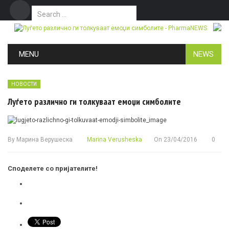
Search for:
Дома
Маркетинг
Контакт
Skip to content
MENU
NEWS
НОВОСТИ
Луѓето различно ги толкуваат емоџи симболите
By
Марина Верушеска
Marina Verusheska
On
23/04/2016
0
Споделете со пријателите!