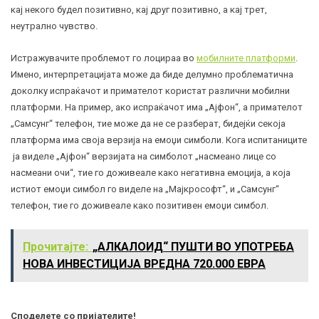
кај некого будел позитивно, кај друг позитивно, а кај трет,
неутрално чувство.
Истражувачите проблемот го лоцираа во
мобилните платформи
.
Имено, интерпретацијата може да биде делумно проблематична
доколку испраќачот и примателот користат различни мобилни
платформи. На пример, ако испраќачот има „Ајфон“, а примателот
„Самсунг“ телефон, тие може да не се разберат, бидејќи секоја
платформа има своја верзија на емоџи симболи. Кога испитаниците
ја виделе „Ајфон“ верзијата на симболот „насмеано лице со
насмеани очи“, тие го доживеале како негативна емоција, а која
истиот емоџи симбол го виделе на „Мајкрософт“, и „Самсунг“
телефон, тие го доживеале како позитивен емоџи симбол.
Прочитајте:
„АЛКАЛОИД“ ПУШТИ ВО УПОТРЕБА
НОВА ИНВЕСТИЦИЈА ВРЕДНА 720.000 ЕВРА
Споделете со пријателите!