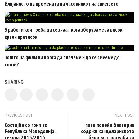
Влијанието на промената на часовникот на спиењето
3 работи кои треба да се знаат кога зборуваме за висок
крвен притисок
Зошто на филм ни доаѓа да плачеме и да се смееме до
солзи?
SHARING
Post navigation
PREVIOUS POST
NEXT POST
Состојба со грип во
пати повеќе бактерии
Република Македонија,
содржи канцелариското
сезона 2015/2016
биро во споредба со