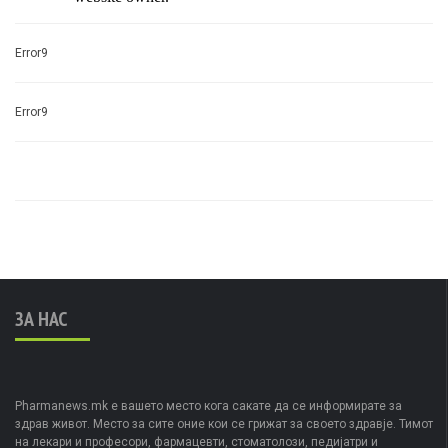
Error9
Error9
ЗА НАС
Pharmanews.mk е вашето место кога сакате да се информирате за
здрав живот. Место за сите оние кои се грижат за своето здравје. Тимот
на лекари и професори, фармацевти, стоматолози, педијатри и