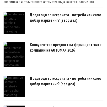
аналитика и интелигентната автоматизација како технологии што
овозможуваат поефикасни клинички истражувања засновани на
докази.
Додатоци во исхраната – потреба или само
добар маркетинг? (втор дел)
Конкурентска предност на фармацевтските
компании на AUTOMA+ 2026
Додатоци во исхраната – потреба или само
добар маркетинг? (прв дел)