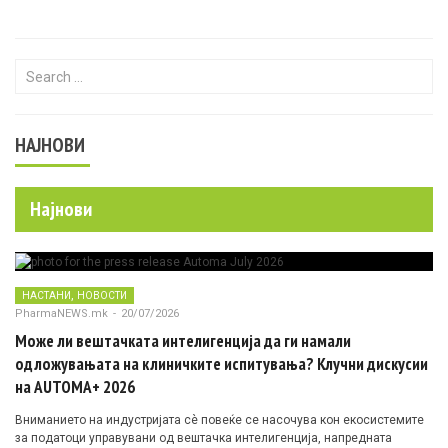
Search for:
НАЈНОВИ
Најнови
,
НАСТАНИ
НОВОСТИ
PharmaNEWS.mk
-
20/07/2026
Може ли вештачката интелигенција да ги намали
одложувањата на клиничките испитувања? Клучни дискусии
на AUTOMA+ 2026
Вниманието на индустријата сè повеќе се насочува кон екосистемите
за податоци управувани од вештачка интелигенција, напредната